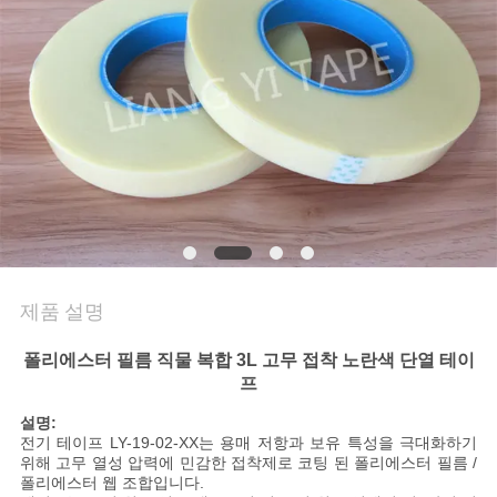
연
락
주
세
요
뉴
제품 설명
스
폴리에스터 필름 직물 복합 3L 고무 접착 노란색 단열 테이
프
인
설명:
전기 테이프 LY-19-02-XX는 용매 저항과 보유 특성을 극대화하기
용
위해 고무 열성 압력에 민감한 접착제로 코팅 된 폴리에스터 필름 /
폴리에스터 웹 조합입니다.