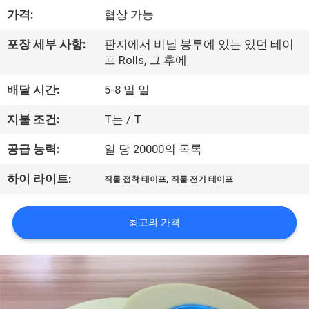
하
가격:
협상 가능
여
포장 세부 사항:
판지에서 비닐 봉투에 있는 있던 테이
프 Rolls, 그 후에
공
배달 시간:
5-8 일 일
장
지불 조건:
T는 / T
여
공급 능력:
일 당 20000의 목록
행
,
하이 라이트:
직물 접착 테이프
직물 전기 테이프
품
최고의 가격
질
관
리