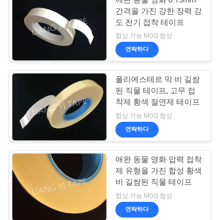
간격을 가진 강한 장력 강
도 전기 접착 테이프
협상 가능 MOQ:협상
연락하다
폴리에스테르 막 비 길쌈
된 직물 테이프, 고무 접
착제 황색 절연제 테이프
협상 가능 MOQ:협상
연락하다
애완 동물 영화 압력 접착
제 유형을 가진 합성 황색
비 길쌈된 직물 테이프
협상 가능 MOQ:협상
연락하다