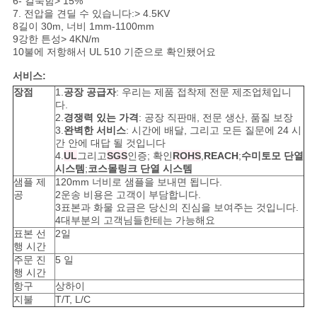
6- 길쭉함> 15%
7. 전압을 견딜 수 있습니다:> 4.5KV
8길이 30m, 너비 1mm-1100mm
9강한 튼성> 4KN/m
개
10불에 저항해서 UL 510 기준으로 확인됐어요
인
서비스:
장점
1.
공장 공급자
: 우리는 제품 접착제 전문 제조업체입니
정
다.
2.
경쟁력 있는 가격
: 공장 직판매, 전문 생산, 품질 보장
보
3.
완벽한 서비스
: 시간에 배달, 그리고 모든 질문에 24 시
간 안에 대답 될 것입니다
보
4.
UL
그리고
SGS
인증; 확인
ROHS
,
REACH
;
수미토모 단열
시스템
;
코스몰링크 단열 시스템
호
샘플 제
120mm 너비로 샘플을 보내면 됩니다.
공
2운송 비용은 고객이 부담합니다.
3표본과 화물 요금은 당신의 진심을 보여주는 것입니다.
정
4대부분의 고객님들한테는 가능해요
표본 선
2일
책
행 시간
주문 진
5 일
행 시간
항구
상하이
지불
T/T, L/C