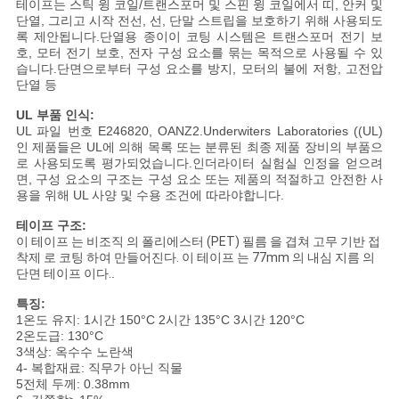
문
테이프는 스틱 윙 코일/트랜스포머 및 스핀 윙 코일에서 띠, 안커 및
단열, 그리고 시작 전선, 선, 단말 스트립을 보호하기 위해 사용되도
록 제안됩니다.단열용 종이이 코팅 시스템은 트랜스포머 전기 보
을
호, 모터 전기 보호, 전자 구성 요소를 묶는 목적으로 사용될 수 있
습니다.단면으로부터 구성 요소를 방지, 모터의 불에 저항, 고전압
요
단열 등
구
UL 부품 인식:
UL 파일 번호 E246820, OANZ2.Underwiters Laboratories ((UL)
하
인 제품들은 UL에 의해 목록 또는 분류된 최종 제품 장비의 부품으
로 사용되도록 평가되었습니다.인더라이터 실험실 인정을 얻으려
면, 구성 요소의 구조는 구성 요소 또는 제품의 적절하고 안전한 사
세
용을 위해 UL 사양 및 수용 조건에 따라야합니다.
요
테이프 구조:
이 테이프 는 비조직 의 폴리에스터 (PET) 필름 을 겹쳐 고무 기반 접
착제 로 코팅 하여 만들어진다. 이 테이프 는 77mm 의 내심 지름 의
단면 테이프 이다.
.
사
특징:
이
1온도 유지: 1시간 150°C 2시간 135°C 3시간 120°C
2온도급: 130°C
트
3색상: 옥수수 노란색
4- 복합재료: 직무가 아닌 직물
5전체 두께: 0.38mm
맵