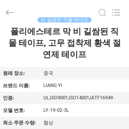
©
2018
-
2026
Changshu
비 길쌈된 직물 테이프
City
Liangyi
Tape
폴리에스테르 막 비 길쌈된 직
집
Industry
Co.,
Ltd..
물 테이프, 고무 접착제 황색 절
All
Rights
제
Reserved.
연제 테이프
품
원래 장소:
중국
우
LIANG YI
브랜드 이름:
리
UL,ISO9001,ISO14001,IATF16949
인증:
에
LY-19-02-3L
모델 번호:
대
최소 주문 수량:
협상